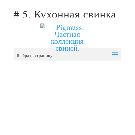
PIGMUSS@YANDEX.RU
# 5. Кухонная свинка
— подставкапод
ложку
Выбрать страницу
Вернуться в коллекцию